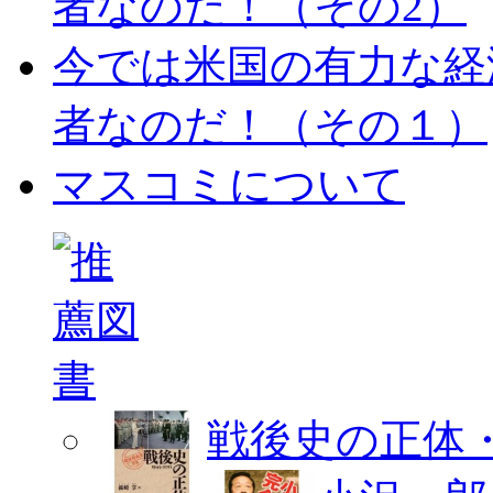
者なのだ！（その2）
今では米国の有力な経
者なのだ！（その１）
マスコミについて
戦後史の正体