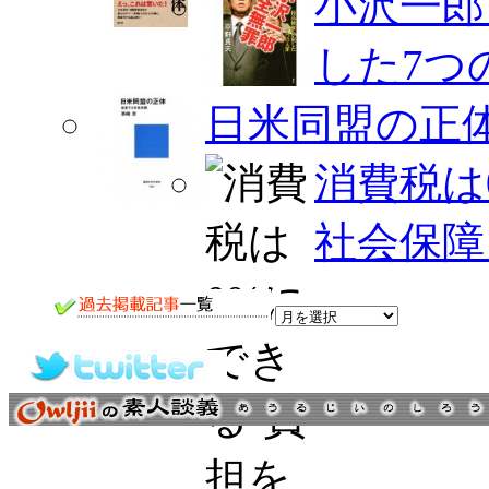
小沢一郎
した7つ
日米同盟の正
消費税は
社会保障