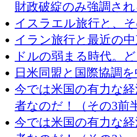
財政破綻のみ強調され
イスラエル旅行と、そ
イラン旅行と最近の中
ドルの弱まる時代。ど
日米同盟と国際協調を
今では米国の有力な経
者なのだ！（その3前
今では米国の有力な経