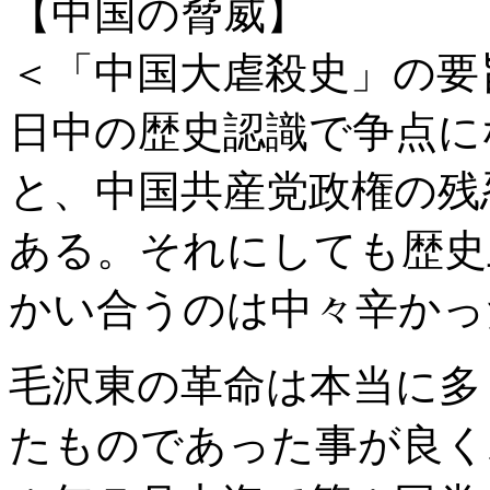
【中国の脅威】
帰国後事態は緊迫度を増しとうとう７月１７日にはウクライナ東部上空１万メートル超
ないが、私自身ははっきりした推論とその論拠は持っている。いずれにせよ、撃墜直前
きである事は間違いないだろう。周辺国も全て各々多大な影響を受ける事は当然である
ろう。一般の日本人からすると信じ難いと思うが、米国は本気でロシアとの核戦争も辞
＜「中国大虐殺史」の要
いようである。米欧/ＮＡＴＯと連携して露中に対決し、米国から日本に対し一説では
こんな旅行記を書いていられるような平穏な場合では無いのだが。 （３）作家ミハイル
今回乗る船の船名のショーロホフは読んだ事が無かったので旅行前に短編を探し赤木か
日中の歴史認識で争点に
代にドイツとの戦争（１９４１年～４５年）に召集され人生を翻弄されるウクライナ出
にも本当に重要な位置にあるのは今も昔も変わらないようだ。同じ本に手塚治虫の「ぼ
国家の暴力があった時代の事を語ってくれていた事も知った。昭和１９年、勿論漫画は１
般の国民の多くは善良な人達の方が多い。ロシアはロシア正教会の影響なのか観光客の
と、中国共産党政権の残
チと呼ばれる一団があるそうで、この存在があるので米欧/ＮＡＴＯの攻撃に曝されて
に隠しようも無くあからさまに米国のいいなりにさせられている日本の現状とは対照的
る状況では無い筈だが、マレーシア航空機ＭＨ１７の撃墜事故では米国の要請に拘わら
くなるのではないだろうかと思うが実現すると面白いのだが。私達も攻められてもかわ
ある。それにしても歴史
の基地化進展、経済は消費税増税やＴＰＰの多大な影響により弱者から順次脱落する社
のくびき」ならぬ日本の「米国のくびき」から解き放たれる時が来るのだろうか。いず
の糧になる旅行であった。…
[more]
かい合うのは中々辛かっ
毛沢東の革命は本当に多
たものであった事が良く