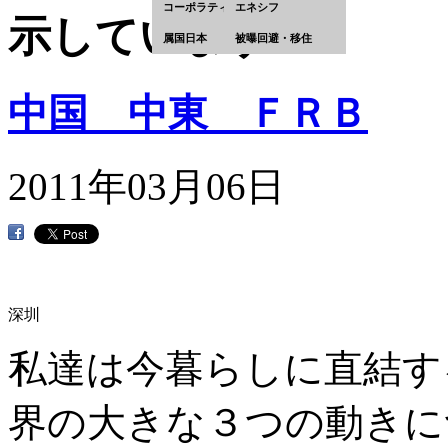
コーポラティズム
エネシフ
別荘や教会が点在して見えていた。途中ウグリチ、ヤロスラビ、ゴリツィー、キジ島、
示しています
いたが、慣れれば特段問題も無く、食事も昼夜ともコースメニューでおいしかったので
が出来て楽しかった。又イベントでドイツ人乗客との歌の交歓会で俄か合唱団員になり
属国日本
被曝回避・移住
まりないまま開始７日目の朝にサンクトペテルブルグに到着した。 ・サンクトぺテル
に違わぬものであった。サンクトペテルブルク国際白夜マラソン？に出くわしたせいも
び大韓航空でソウル経由関空へ帰国した。 (２)旅の見所 ＜モスクワ観光＞ ・初日 
聖地で世界遺産のトロイツェ・セルギエフ大修道院（モンゴルが支配した１４世紀初め
中国 中東 ＦＲＢ
が整備されたモスクワで無く、原生林でクマ・狼や冬は零下２０～３０度の中で貧苦に
ミトリー将軍率いるロシア軍がモンゴルに勝利した。ロシア軍の勝利を神に感謝しイワ
言葉自体も初めて知ったが、それぞれがロシア諸公国の首都として、最終的にモスクワ
者、イコン画家等正教文化の中心地となっている。 ・２日目 雀ガ丘から市街を一望
ルバチョフの妻等の様々なレリーフの墓がある隣接の墓地を見たり、多くの壁画で有名
2011年03月06日
き先が駅名になっている）等の多くの壁画を鑑賞した。又、１８５６年に豪商トレチャ
り）の広場を聖ワシリー寺院等を眺めながらゆっくり散策した。ここがソビエト時代以
(城塞）見学。１２世紀に木造の要塞で始まった。１５～１６世紀に現在の形になり、
が手薄のように見えた。ロシア最古の博物館である「武器庫博物館」には１６１３年～
術工芸品が沢山展示されていた。 ＜ボルガ川の船旅＞ ・４日目 古都ウグリチに夕刻
スラヴリ ２０１０年に建都１０００年を迎えた世界遺産(２００５年）「黄金の環」
た。１３世紀に創建された中世建築の傑作スパソ・プレオブラジェンスキー修道院へ。
ラを聴く。実力も音響も素晴らしかった。預言者イリヤ聖堂前を行く人。この聖堂はフ
見学。夜１０時でも明るい白夜は初体験です。 ・７日目 キジ島 欧州第２の湖オネ
教会は修復中だったが、緑の小道を歩みながら徐々に近づくと想像を上回る大きさを持
深圳
しい曲線をなしていた。補強工事中だったが中のイコノスタシスは鮮明で、中には曼荼
然にマッチして美しく、先住民にノブゴロドからの移住者がキリスト教を伝えロシア正
ろうこの島の風景と聴いたベルの音は心と耳に深く刻まれて残っています。 ・８日目 
私達は今暮らしに直結す
館、馬術ショ－、民族音楽ショー等を楽しみながらのバーベキューは格別の味であった。
大混雑で並んで順番を待ちやっと印象派のゴッホ、モネ、シスレー等や、レンブラント
術館で買った「エルミタージュ」を眺めて見たが、見ていないものがあまりにも多く、
アターで本場のバレエ「白鳥の湖」を鑑賞出来た。時代の変化からか原作の悲劇をハッ
界の大きな３つの動きに
順番待ちの観光客でごった返し、ゆっくりは見れなかった。１９６０年代に戦争の破壊
避けウラル地方に逃れていたという。「明るい回廊」の雰囲気を味わい大広間天井の「
トの「琥珀の間」は写真撮影禁止だったが天井から壁まで美しい琥珀で埋め尽くされて