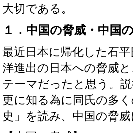
は行って見て下さい。今回は行けなかったエカテリーナ公園等も再訪して見たいもので
大切である。
オッカパーティーで名残りを惜しんだ。 ・１１日目 １８世紀にスウェーデンの攻撃
等の皇帝達の棺が華やかに並べられていた(お骨は地下との事）。端の方にはレーニン
３．ロシア旅行の感想 （１）ロシア正教の著しい復活盛況ぶり ロシア正教はピョート
ア旅行中毎日のように教会を訪れ、昔から表現様式が殆ど変わらないという美しいイコ
し、国民の日常生活に横３本のロシア十字架やイコン画が深く根付いているように感じ
１．中国の脅威・中国
キリスト教を受け入れる。妃の出身国ビザンティン帝国の国教であったギリシャ正教を
していく。 ・１２３６年 キプチャク・ハーン国の侵略が度重なり中心都市キエフは荒
３４５年 モンゴル支配は教会には寛容で、荒野修道院運動でモスクワ郊外にトロイツ
紋章を双頭の鷲に。１４８０年にはモスクワ大公イワン３世がモンゴル軍を撃退し２５
に。しかしバルト海進出を狙ったがポーランド等との戦いに疲弊しその後も安定せず混
最近日本に帰化した石平
亡き後モスクワ大公国こそ「世界を支配するキリスト教世界帝国＝第３のローマ」との
又、皇帝より教会が上位にあると主張した為正教会の力は弱まっていく） ・１７２１
させた。１７１２年サンクトペテルブルグをしロシア革命迄続いた新首都に。 （１７
クションはエルミタージュ美術館の母体になった。ボリショイ劇場も建立した。 １８
洋進出の日本への脅威と
オンとの大祖国戦争に終止符、１９０４年の日露戦争、第１次世界大戦で食料・燃料難
の間で、今度は「無神論」を掲げるソビエト政権により厳しい弾圧を受ける。 ・１９８
支援して１０００年祝賀祭を開催。教会の権威が急速に復活。 日本は明治新政府によ
仏教）の密着度会いは低いままである事と対照的だと感じられた。 （２）美しく素朴さ
テーマだったと思う。説
並みも教会を中心にしてカラフルで整然としていて、本当に美しい首都であった。勿論
グは中心部の美術館・宮殿・教会の華やかさは格別だが、一方で自動車も多く道路の渋
そうだが、教会音楽、バレエ、民芸品等の文化度が高く、人々も素朴さを感じさせる人
戦争の瀬戸際に立たされていても割と平然としていられる理由が何となく理解出来た気
更に知る為に同氏の多く
他の品を探したが、帰国後定番だがやはりマトリョーシカがロシア土産らしいと好評だ
っていたが、地図で見ると広いロシアの中のほんの西欧よりの一部に過ぎない事も再認識
経済制裁があった事は知っていたが関空で円をルーブルに替えていった。ところが少な
いた。ドイツとロシアの関係は表面上はともかく意外に密接な事の証左だろう。この問
史」を読み、中国の脅威
る。これは戦後ずっと続いて来た米ドル・石油本位制への挑戦になるものであり米国経
だし、今後どう展開していくのか経済に止まらず米国/ＮＡＴＯとロシアの軍事的衝突
権構造に大転換を齎す可能性が強い歴史的な出来事と思われる。小競り合い程度で辛う
政変はロシア攻撃の拠点作り 出発前に、ロシアの隣国ウクライナで暴動後のクーデタ
治政府の発生、それを押し潰そうとするウクライナ政府軍の攻撃と、米国とロシアの間