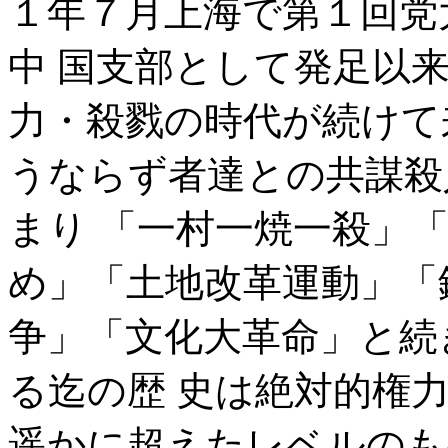
１年７月上海で第１回党
中 国支部として発足以
力・殺戮の時代が続けて
うならず者達との共謀殺
まり 「一村一焼一殺」
め」「土地改革運動」「
争」「文化大革命」と続
る迄の歴 史は絶対的権
遥かに超えたレベルのも