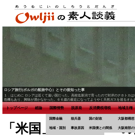
ロシア旅行(ボルガの船旅中心）とその後知った事
１．はじめに ロシアは近くて遠い国だった。高校迄新潟で育ったので対岸のナホトカ
危機もあり、興味が湧かなかった。６６歳の最近になってようやく天然ガスを巡るオル
サンクトペテルブルグまで、途中キジ島等に立ち寄り乍らのボルガ川下り１８００ｋｍ
トップページ
総論
国際情勢
脱原発
反消費税増税
地域主権
期はキエフの方が中心だった）を巡り、一極覇権の崩壊（ドル暴落）を食い止める為軍
拡大させようというロシアとの大戦直前の軍事・経済の角逐が展開されているので、ロ
びりしたもので、道中ずっとどこでも観光客で賑わっていてかなり拍子抜けだった。お
国際金融
核兵器
国の財政
大阪都構想
て感じた様々な事を、ロシア関連の世界史の基礎知識部分を確認し照らし合わせながら纏め
「米国」カテゴリーの
日間。テーマは「ショーロホフ号で行く世界遺産キジ島とロシアの母なる大河ボルガの
地域・国別
事故原因
米国債との関係
大阪南部の
て来れたと思う。 ・大韓航空でソウル経由モスクワへ。空港の入国審査は行列は長か
建造の船で乗客は２００名余、日本人２１名を除き大半がドイツ人だった。 ・ボルガ