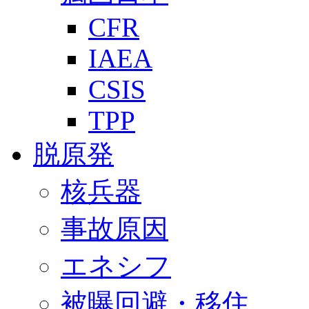
CFR
IAEA
CSIS
TPP
脱原発
核兵器
事故原因
エネシフ
被曝回避・移住