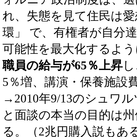
れ、失態を見て住民は愛
環」 で、有権者が自分
可能性を最大化するよう
職員の給与が65％上昇
し
5％増、講演・保養施設
→2010年9/13のシュ
と面談の本当の目的は州
る。（2兆円購入説もあ