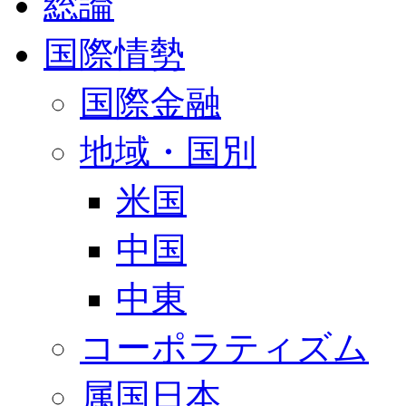
総論
国際情勢
国際金融
地域・国別
米国
中国
中東
コーポラティズム
属国日本