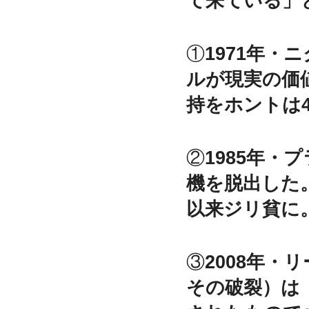
て来ている」
①
1971年
ルが現実の価
持をホントは4
②
1985年・
プ
機を脱出した
以来ジリ貧に
③
2008年・
リ
その破裂）は