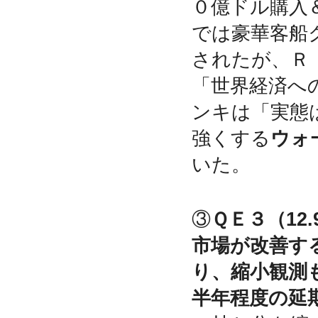
０億ドル購入
では豪華客船
されたが、Ｒ
「世界経済へ
ンキは「実態
強くする
ウォ
いた。
③
ＱＥ３（12
市場が改善す
り、縮小観測
半年程度の延