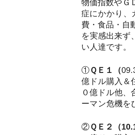
物価指数やＧ
症にかかり、
費・食品・自
を実感出来ず
い人達です。
①
ＱＥ１（
0
億ドル購入＆
０億ドル他、合
ーマン危機を
②
ＱＥ２（10.