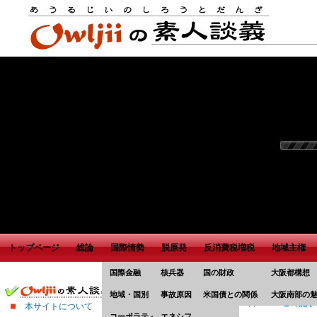
トップページ
総論
国際情勢
脱原発
反消費税増税
地域主権
国際金融
核兵器
国の財政
大阪都構想
ドルの弱まる時代。
地域・国別
事故原因
米国債との関係
大阪南部の
2013年10月31日 －
この記事
本サイトについて
コーポラティズム
エネシフ