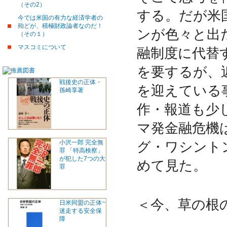
（その2）
する。だが米
今では米国の有力な経済学者の
殆どが、積極財政論者なのだ！
ンが色々と出
（その１）
マスコミについて
融制度に代替
を要するが、
戦後史の正体・
を迎えている
孫崎享著
作・報道も少
マ発金融危機
小沢一郎 完全無
グ・ワシント
罪 「特高検察」
が犯した7つの大
めて見た。
罪
＜今、草の根
日米同盟の正体~
迷走する安全保
障