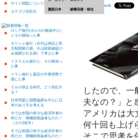
サイト閲覧についての留意事項
属国日本
被曝回避・移住
カテゴリ別目次
ロシア旅行(ボルガの船旅中心）
とその後知った事
ギリシャ旅行（古代は神話と民
主制国家の源、今は財政破綻の
み強調される国）で考えた事
イスラエル旅行と、その後知っ
た事
イラン旅行と最近の中東情勢で
感じた事
ドルの弱まる時代。どう対応す
したので、一
る？
夫なの？」と
日米同盟と国際協調を中心に日
本のあり方を考える
アメリカは大
今では米国の有力な経済学者の
殆どが、積極財政論者なのだ！
何十回も上げ
（その3前半）
今では米国の有力な経済学者の
そこで思考を
殆どが、積極財政論者なのだ！