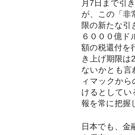
月7日まで引
が、この
「非
限の新たな引
６０００億ド
額の税還付を
き上げ期限は2
ないかとも言
ィマックから
けるとしてい
報を常に把握
日本でも、金